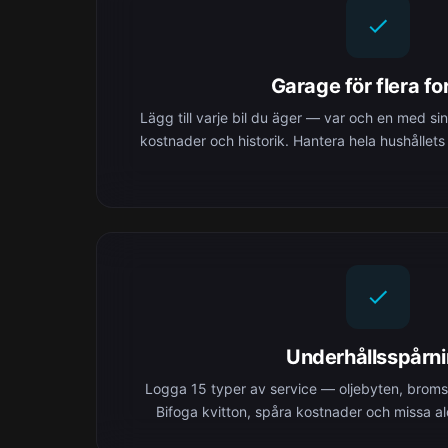
Garage för flera f
Lägg till varje bil du äger — var och en med si
kostnader och historik. Hantera hela hushållets
Underhållsspårn
Logga 15 typer av service — oljebyten, bromsa
Bifoga kvitton, spåra kostnader och missa aldr