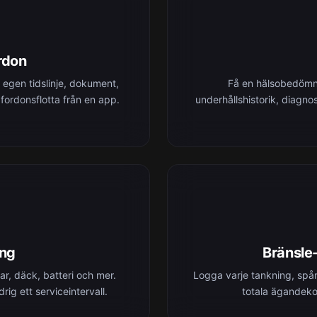
ordon
n egen tidslinje, dokument,
Få en hälsobedömni
 fordonsflotta från en app.
underhållshistorik, diagn
ing
Bränsle
r, däck, batteri och mer.
Logga varje tankning, spår
ig ett serviceintervall.
totala ägandeko