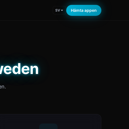
Hämta appen
SV
Sweden
en.