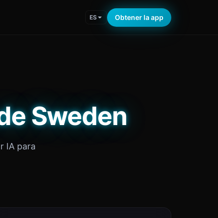
Obtener la app
ES
 de Sweden
r IA para