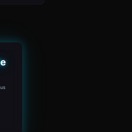
de
sus