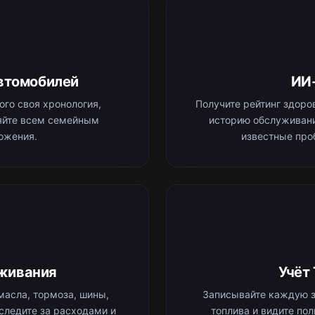
втомобилей
ИИ
го своя хронология,
Получите рейтинг здоров
ляйте всем семейным
историю обслуживани
ожения.
известные про
живания
Учёт
масла, тормоза, шины,
Записывайте каждую з
 следите за расходами и
топлива и видите по