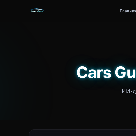
Главна
Cars Gu
ИИ-д