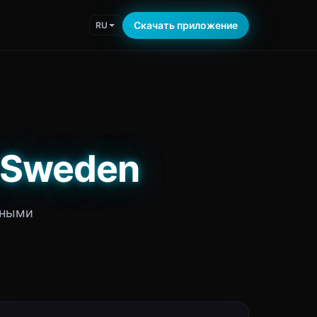
Скачать приложение
RU
й Sweden
тными