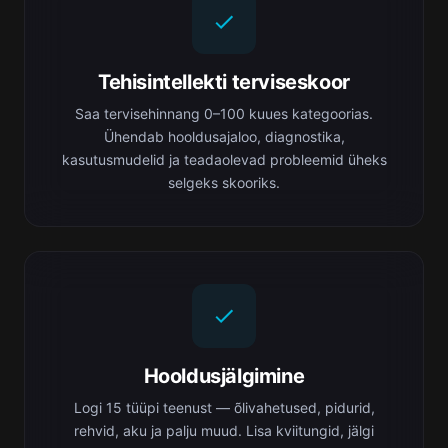
Tehisintellekti terviseskoor
Saa tervisehinnang 0–100 kuues kategoorias.
Ühendab hooldusajaloo, diagnostika,
kasutusmudelid ja teadaolevad probleemid üheks
selgeks skooriks.
Hooldusjälgimine
Logi 15 tüüpi teenust — õlivahetused, pidurid,
rehvid, aku ja palju muud. Lisa kviitungid, jälgi