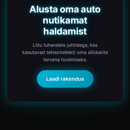
Alusta oma auto
nutikamat
haldamist
Liitu tuhandete juhtidega, kes
kasutavad tehisintellekti oma sõidukite
tervena hoidmiseks.
Laadi rakendus