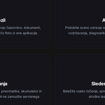
zil
A
vojo časovnico, dokumenti,
Pridobite oceno zdravja o
o floto iz ene aplikacije.
vzdrževanja, diagnostik
anja
Sleden
, pnevmatike, akumulator in
Beležite vsako točenje, spr
koli ne zamudite servisnega
stroške las