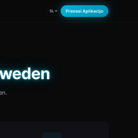
Prenesi Aplikacijo
SL
 Sweden
en.