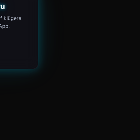
ru
f klügere
 App.