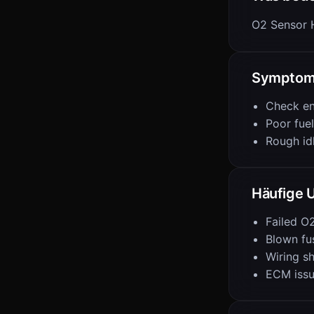
O2 Sensor H
Sympto
Check en
Poor fue
Rough id
Häufige 
Failed O
Blown fu
Wiring s
ECM iss