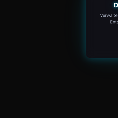
D
Verwalte
Ents