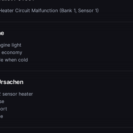
eater Circuit Malfunction (Bank 1, Sensor 1)
me
gine light
l economy
le when cold
Ursachen
2 sensor heater
se
hort
ue