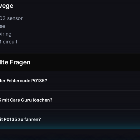
wege
O2 sensor
se
iring
 circuit
llte Fragen
der Fehlercode P0135?
5 mit Cars Guru löschen?
mit P0135 zu fahren?