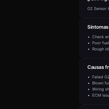
O2 Sensor H
Síntomas
Check en
Poor fue
Rough id
Causas f
Failed O
Blown fu
Wiring s
ECM iss