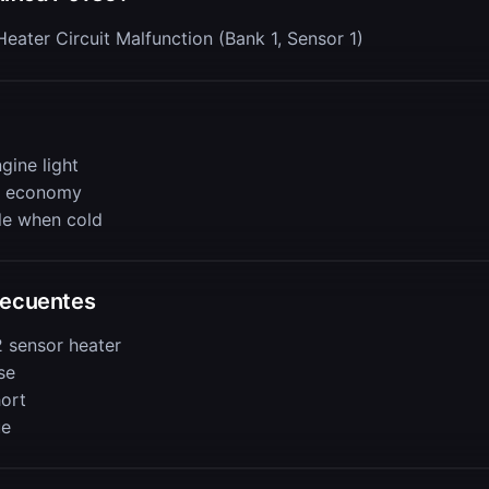
eater Circuit Malfunction (Bank 1, Sensor 1)
gine light
l economy
le when cold
recuentes
2 sensor heater
se
hort
ue