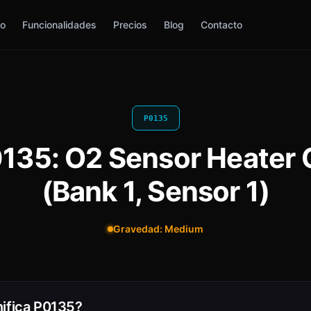
io
Funcionalidades
Precios
Blog
Contacto
P0135
0135: O2 Sensor Heater C
(Bank 1, Sensor 1)
Gravedad: Medium
ifica P0135?