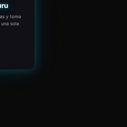
uru
mas y toma
 una sola