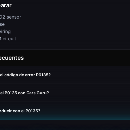
arar
O2 sensor
se
iring
 circuit
recuentes
 el código de error P0135?
 el P0135 con Cars Guru?
nducir con el P0135?