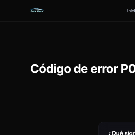
Inic
Código de error P
¿Qué sign