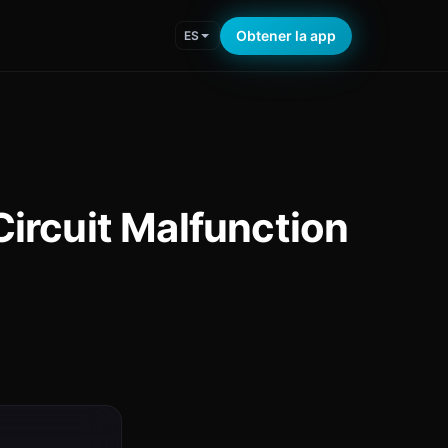
Obtener la app
ES
ircuit Malfunction