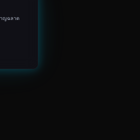
งชาญฉลาด