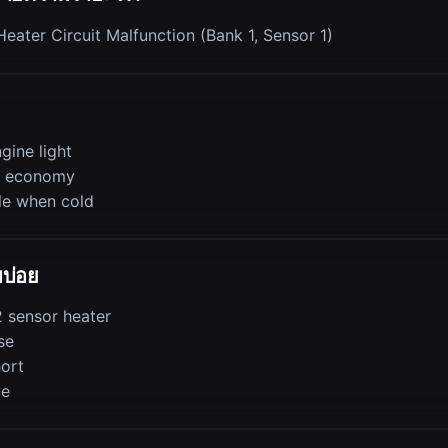
eater Circuit Malfunction (Bank 1, Sensor 1)
gine light
l economy
le when cold
บบ่อย
2 sensor heater
se
hort
ue