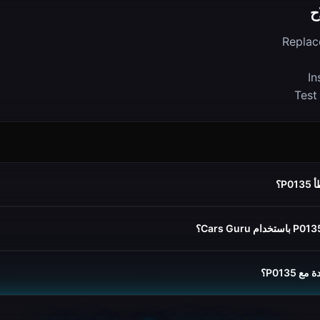
ح
Replac
In
Test
P؟
 P0135؟