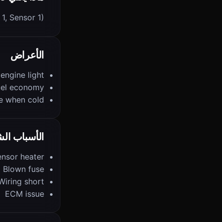
1, Sensor 1)
الأعراض
engine light
uel economy
e when cold
الأسباب الش
ensor heater
Blown fuse
Wiring short
ECM issue