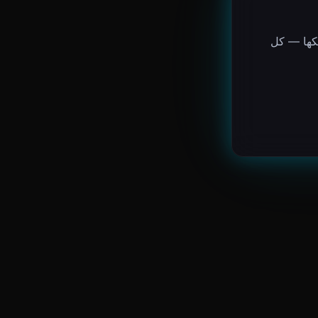
لكها — كل