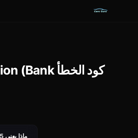
كود الخطأ k
ماذا يعني P0135؟