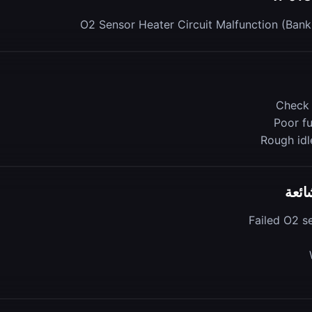
O2 Sensor Heater Circuit Malfunction (Bank 
Check 
Poor f
Rough idl
ائعة
Failed O2 s