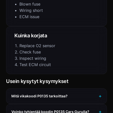
Blown fuse
Wiring short
ECM issue
Kuinka korjata
Replace O2 sensor
Check fuse
Inspect wiring
Test ECM circuit
Usein kysytyt kysymykset
Mitä vikakoodi P0135 tarkoittaa?
Voinko tyhjentää koodin P0135 Cars Gurulla?