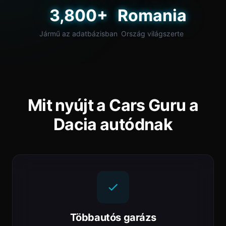
3,800+
Romania
Jármű az adatbázisban
Ország világszerte
Mit nyújt a Cars Guru a
Dacia autódnak
Többautós garázs