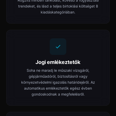
Rögzíts minden tankolást, kövesd a fogyasztási
trendeket, és lásd a teljes birtoklási költséget 8
kiadáskategóriában.
Jogi emlékeztetők
Soha ne maradj le műszaki vizsgáról,
gépjárműadóról, biztosításról vagy
környezetvédelmi igazolás határidejéről. Az
automatikus emlékeztetők egész évben
gondoskodnak a megfelelésről.