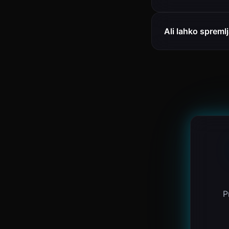
Ali lahko sprem
P