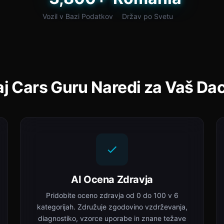
Vozil v Bazi Podatkov
Držav po Svetu
j Cars Guru Naredi za Vaš Da
AI Ocena Zdravja
Pridobite oceno zdravja od 0 do 100 v 6
kategorijah. Združuje zgodovino vzdrževanja,
diagnostiko, vzorce uporabe in znane težave