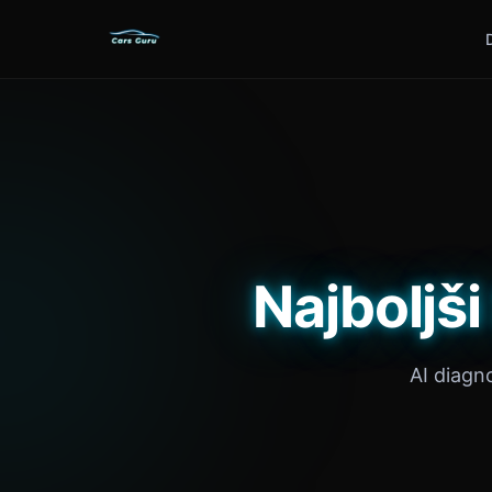
Najboljš
AI diagn