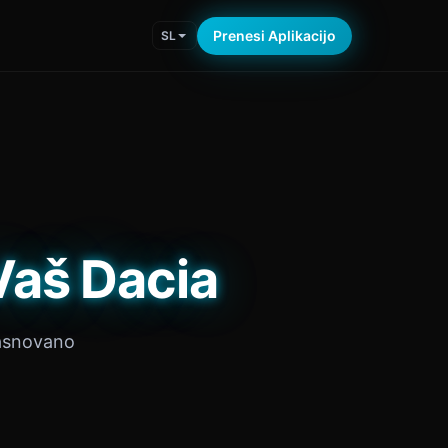
Prenesi Aplikacijo
SL
Vaš Dacia
zasnovano