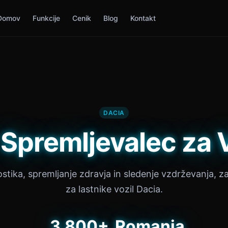
Domov
Funkcije
Cenik
Blog
Kontakt
DACIA
i Spremljevalec za 
ostika, spremljanje zdravja in sledenje vzdrževanja, 
za lastnike vozil Dacia.
3,800+
Romania