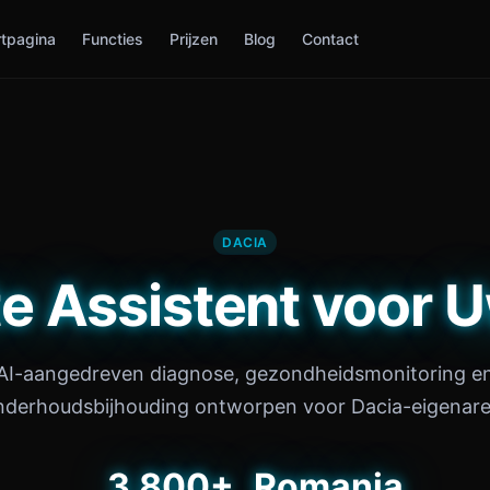
rtpagina
Functies
Prijzen
Blog
Contact
DACIA
e Assistent voor 
AI-aangedreven diagnose, gezondheidsmonitoring e
nderhoudsbijhouding ontworpen voor Dacia-eigenare
3,800+
Romania