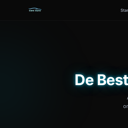
Sta
De Best
o