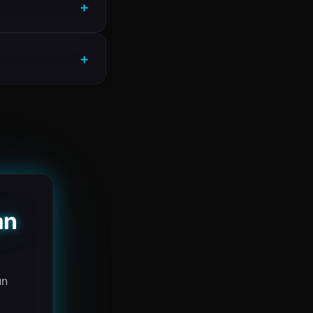
an
un