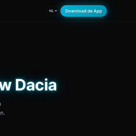
Download de App
NL
Uw Dacia
n
n.