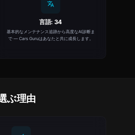
言語: 34
基本的なメンテナンス追跡から高度なAI診断ま
で — Cars Guruはあなたと共に成長します。
uを選ぶ理由