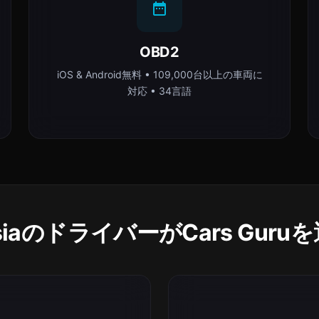
OBD2
iOS & Android無料 • 109,000台以上の車両に
対応 • 34言語
esiaのドライバーがCars Gur