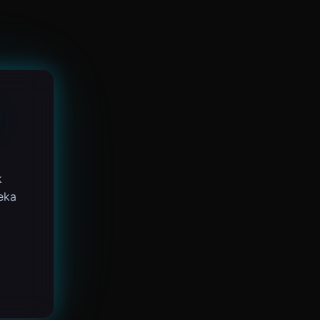
k
eka