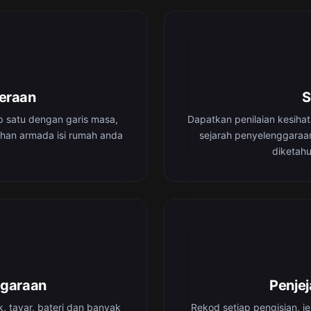
deraan
S
p satu dengan garis masa,
Dapatkan penilaian kesiha
uhan armada isi rumah anda
sejarah penyelenggaraan
diketahu
ggaraan
Penje
, tayar, bateri dan banyak
Rekod setiap pengisian, j