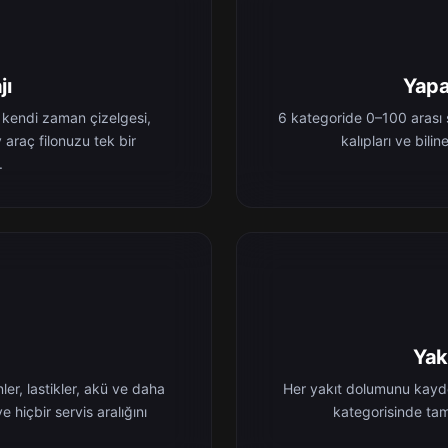
jı
Yapa
 kendi zaman çizelgesi,
6 kategoride 0–100 arası s
 araç filonuzu tek bir
kalıpları ve bilin
.
Yak
er, lastikler, akü ve daha
Her yakıt dolumunu kayded
ve hiçbir servis aralığını
kategorisinde tam