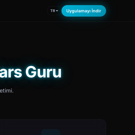
Uygulamayı İndir
TR
Cars Guru
etimi.