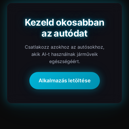
Kezeld okosabban
az autódat
Csatlakozz azokhoz az autósokhoz,
akik AI-t használnak járműveik
egészségéért.
Alkalmazás letöltése