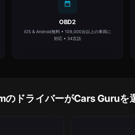
OBD2
iOS & Android無料 • 109,000台以上の車両に
対応 • 34言語
namのドライバーがCars Guru