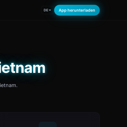
App herunterladen
DE
Vietnam
ietnam.