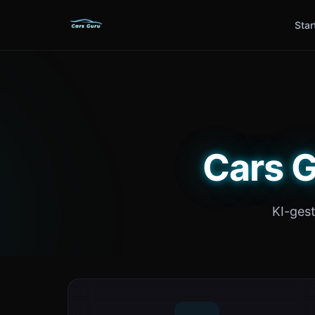
Star
Cars G
KI-ges