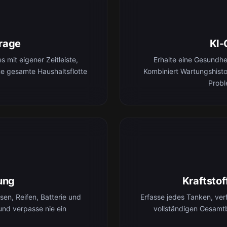
rage
KI-
 mit eigener Zeitleiste,
Erhalte eine Gesundh
ne gesamte Haushaltsflotte
Kombiniert Wartungshist
Probl
ung
Kraftsto
en, Reifen, Batterie und
Erfasse jedes Tanken, ver
und verpasse nie ein
vollständigen Gesamt