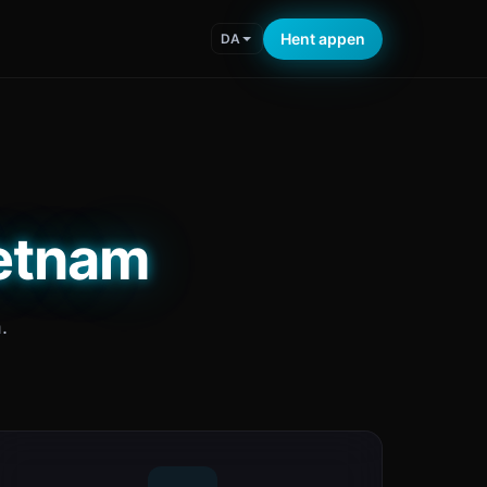
Hent appen
DA
Vietnam
.