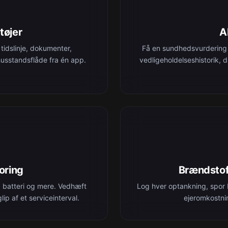
tøjer
A
 tidslinje, dokumenter,
Få en sundhedsvurdering 
husstandsflåde fra én app.
vedligeholdelseshistorik, 
oring
Brændstof
, batteri og mere. Vedhæft
Log hver optankning, spor
ip af et serviceinterval.
ejeromkostnin