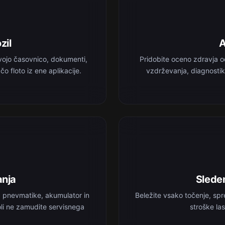
zil
A
vojo časovnico, dokumenti,
Pridobite oceno zdravja o
o floto iz ene aplikacije.
vzdrževanja, diagnostik
anja
Sleden
, pnevmatike, akumulator in
Beležite vsako točenje, spr
koli ne zamudite servisnega
stroške las