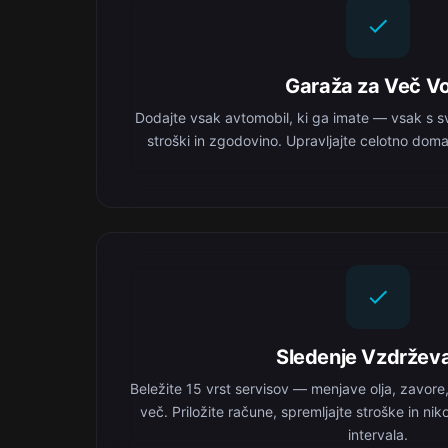
Garaža za Več Vo
Dodajte vsak avtomobil, ki ga imate — vsak s s
stroški in zgodovino. Upravljajte celotno domač
Sledenje Vzdržev
Beležite 15 vrst servisov — menjave olja, zavore
več. Priložite račune, spremljajte stroške in ni
intervala.