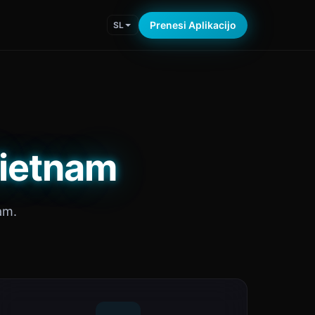
Prenesi Aplikacijo
SL
Vietnam
am.