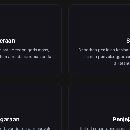
deraan
S
p satu dengan garis masa,
Dapatkan penilaian kesiha
uhan armada isi rumah anda
sejarah penyelenggaraan
diketahu
ggaraan
Penje
, tayar, bateri dan banyak
Rekod setiap pengisian, j