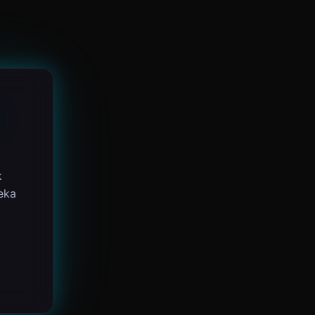
k
eka