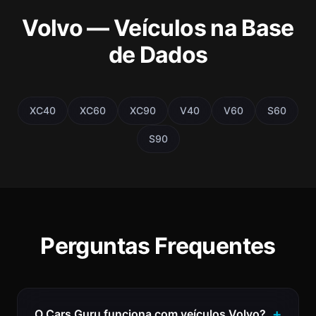
Volvo — Veículos na Base
de Dados
XC40
XC60
XC90
V40
V60
S60
S90
Perguntas Frequentes
O Cars Guru funciona com veículos Volvo?