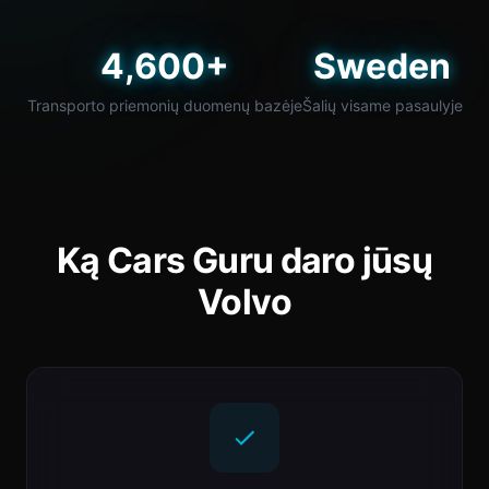
4,600+
Sweden
Transporto priemonių duomenų bazėje
Šalių visame pasaulyje
Ką Cars Guru daro jūsų
Volvo