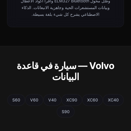
وصّل محول ELM327 Bluetooth واقرأ أكواد الأعطال
وبيانات المستشعرات الحية وجاهزية الانبعاثات. الذكاء
الاصطناعي يشرح كل شيء بلغة بسيطة.
Volvo — سيارة في قاعدة
البيانات
S60
V60
V40
XC90
XC60
XC40
S90