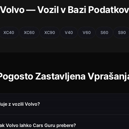
Volvo — Vozil v Bazi Podatko
XC40
XC60
XC90
V40
V60
S60
S90
Pogosto Zastavljena Vprašanj
uje z vozili Volvo?
ak Volvo lahko Cars Guru prebere?