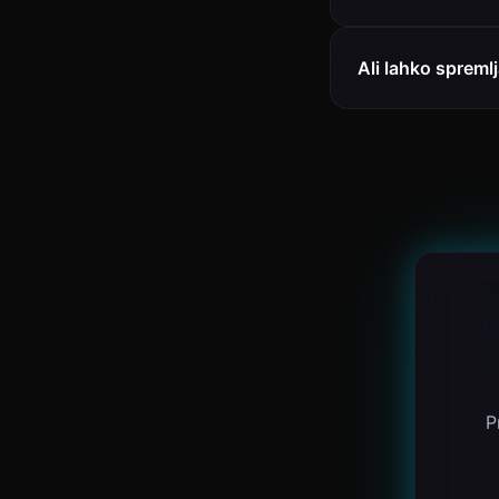
Ali lahko sprem
P