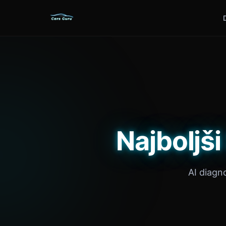
Najboljš
AI diagn