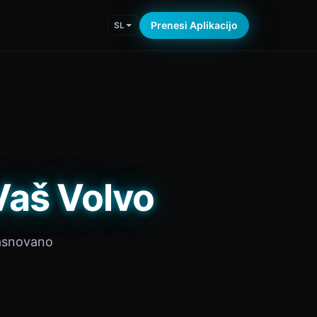
Prenesi Aplikacijo
SL
Vaš Volvo
zasnovano