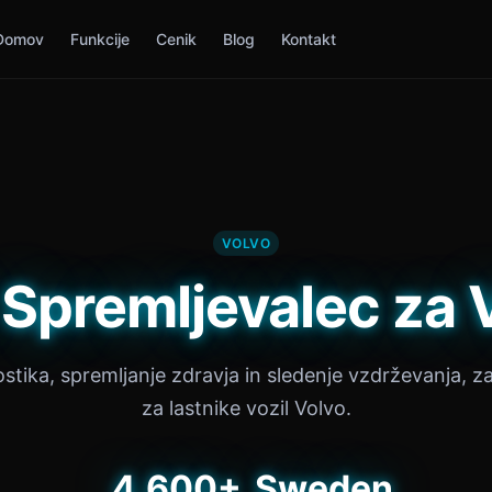
Domov
Funkcije
Cenik
Blog
Kontakt
VOLVO
i Spremljevalec za 
ostika, spremljanje zdravja in sledenje vzdrževanja, 
za lastnike vozil Volvo.
4,600+
Sweden