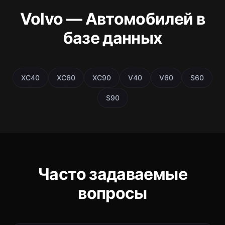
Volvo — Автомобилей в
базе данных
XC40
XC60
XC90
V40
V60
S60
S90
Часто задаваемые
вопросы