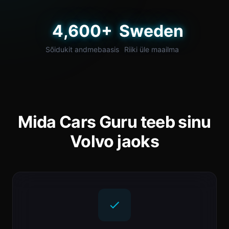
4,600+
Sweden
Sõidukit andmebaasis
Riiki üle maailma
Mida Cars Guru teeb sinu
Volvo jaoks