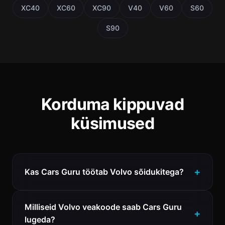
XC40
XC60
XC90
V40
V60
S60
S90
Korduma kippuvad
küsimused
Kas Cars Guru töötab Volvo sõidukitega?
Milliseid Volvo veakoode saab Cars Guru
lugeda?