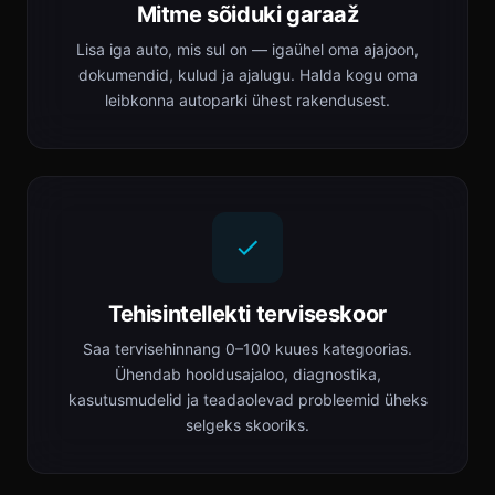
Mitme sõiduki garaaž
Lisa iga auto, mis sul on — igaühel oma ajajoon,
dokumendid, kulud ja ajalugu. Halda kogu oma
leibkonna autoparki ühest rakendusest.
Tehisintellekti terviseskoor
Saa tervisehinnang 0–100 kuues kategoorias.
Ühendab hooldusajaloo, diagnostika,
kasutusmudelid ja teadaolevad probleemid üheks
selgeks skooriks.