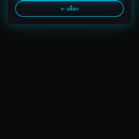
← บล็อก