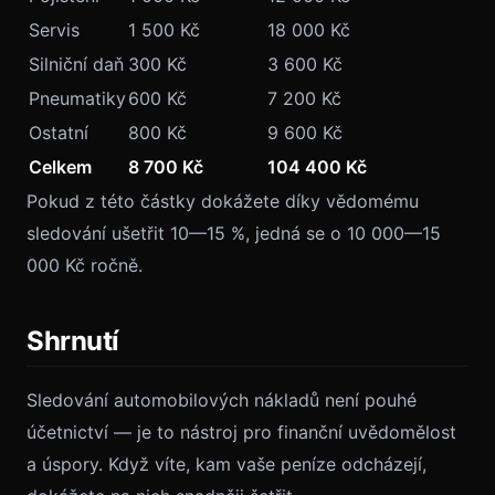
Servis
1 500 Kč
18 000 Kč
Silniční daň
300 Kč
3 600 Kč
Pneumatiky
600 Kč
7 200 Kč
Ostatní
800 Kč
9 600 Kč
Celkem
8 700 Kč
104 400 Kč
Pokud z této částky dokážete díky vědomému
sledování ušetřit 10—15 %, jedná se o 10 000—15
000 Kč ročně.
Shrnutí
Sledování automobilových nákladů není pouhé
účetnictví — je to nástroj pro finanční uvědomělost
a úspory. Když víte, kam vaše peníze odcházejí,