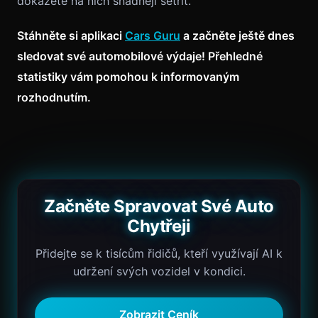
dokážete na nich snadněji šetřit.
Stáhněte si aplikaci
Cars Guru
a začněte ještě dnes
sledovat své automobilové výdaje! Přehledné
statistiky vám pomohou k informovaným
rozhodnutím.
Začněte Spravovat Své Auto
Chytřeji
Přidejte se k tisícům řidičů, kteří využívají AI k
udržení svých vozidel v kondici.
Zobrazit Ceník