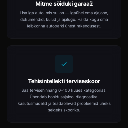
Mitme sõiduki garaaž
Lisa iga auto, mis sul on — igaühel oma ajajoon,
dokumendid, kulud ja ajalugu. Halda kogu oma
leibkonna autoparki ühest rakendusest.
Tehisintellekti terviseskoor
Saa tervisehinnang 0–100 kuues kategoorias.
Ühendab hooldusajaloo, diagnostika,
kasutusmudelid ja teadaolevad probleemid üheks
selgeks skooriks.