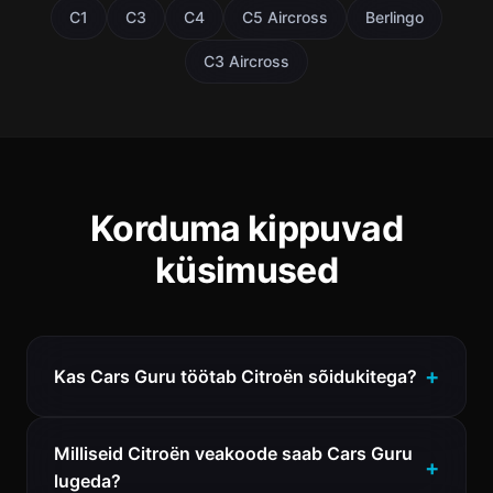
C1
C3
C4
C5 Aircross
Berlingo
C3 Aircross
Korduma kippuvad
küsimused
Kas Cars Guru töötab Citroën sõidukitega?
Milliseid Citroën veakoode saab Cars Guru
lugeda?