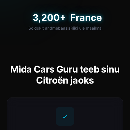
3,200+
France
Sõidukit andmebaasis
Riiki üle maailma
Mida Cars Guru teeb sinu
Citroën jaoks