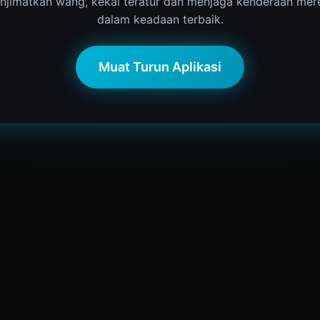
njimatkan wang, kekal teratur dan menjaga kenderaan mer
dalam keadaan terbaik.
Muat Turun Aplikasi