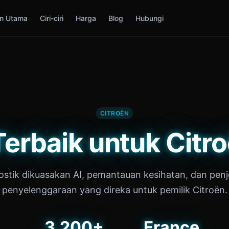
n Utama
Ciri-ciri
Harga
Blog
Hubungi
CITROËN
erbaik untuk Citr
ostik dikuasakan AI, pemantauan kesihatan, dan penj
penyelenggaraan yang direka untuk pemilik Citroën.
3,200+
France