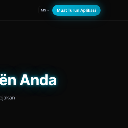
Muat Turun Aplikasi
MS
oën Anda
ejakan