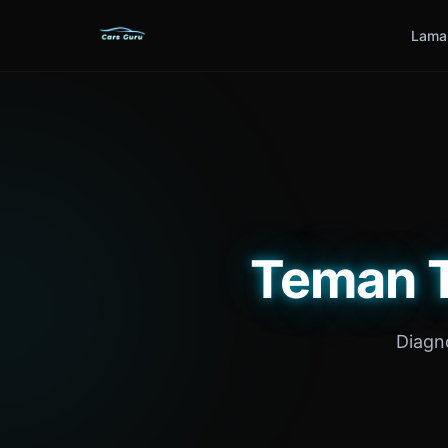
Lama
Teman T
Diagn