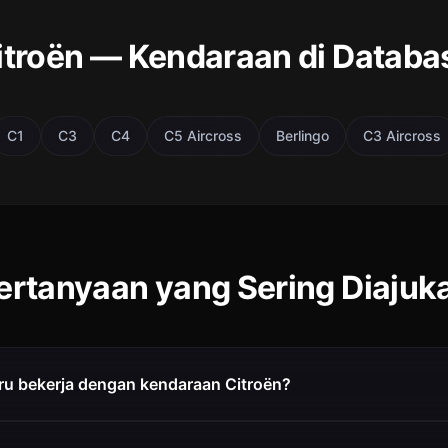
itroën — Kendaraan di Databa
C1
C3
C4
C5 Aircross
Berlingo
C3 Aircross
ertanyaan yang Sering Diajuk
u bekerja dengan kendaraan Citroën?