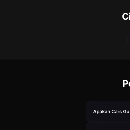
C
P
Apakah Cars Gur