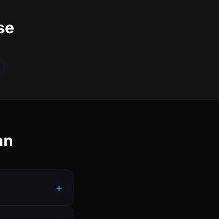
se
an