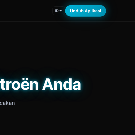
Unduh Aplikasi
ID
itroën Anda
acakan