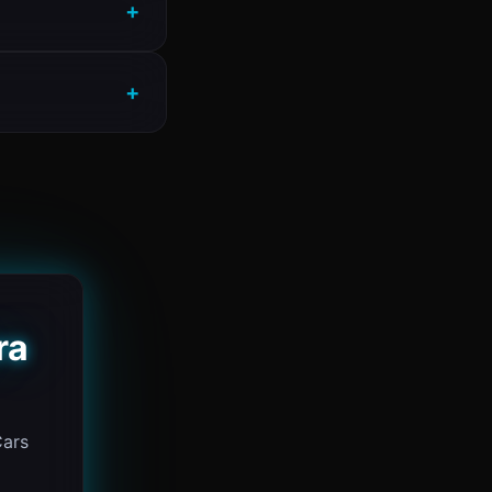
ra
ars