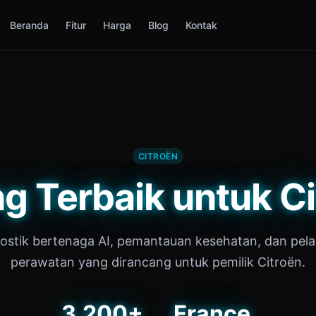
Beranda
Fitur
Harga
Blog
Kontak
CITROËN
 Terbaik untuk C
ostik bertenaga AI, pemantauan kesehatan, dan pel
perawatan yang dirancang untuk pemilik Citroën.
3,200+
France