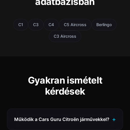
adatbázisban
C1
C3
C4
C5 Aircross
Berlingo
C3 Aircross
Gyakran ismételt
kérdések
Működik a Cars Guru Citroën járművekkel?