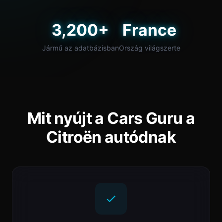
3,200+
France
Jármű az adatbázisban
Ország világszerte
Mit nyújt a Cars Guru a
Citroën autódnak