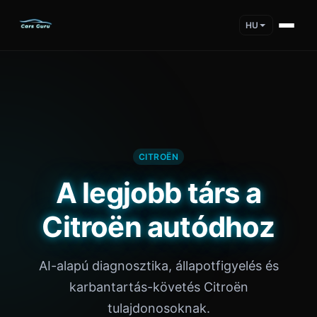
HU
CITROËN
A legjobb társ a
Citroën autódhoz
AI-alapú diagnosztika, állapotfigyelés és
karbantartás-követés Citroën
tulajdonosoknak.