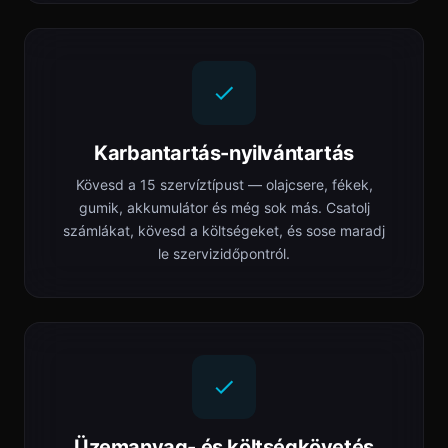
Karbantartás-nyilvántartás
Kövesd a 15 szervíztípust — olajcsere, fékek,
gumik, akkumulátor és még sok más. Csatolj
számlákat, kövesd a költségeket, és sose maradj
le szervizidőpontról.
Üzemanyag- és költségkövetés