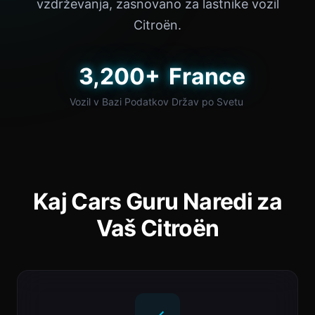
vzdrževanja, zasnovano za lastnike vozil
Citroën.
3,200+
France
Vozil v Bazi Podatkov
Držav po Svetu
Kaj Cars Guru Naredi za
Vaš Citroën