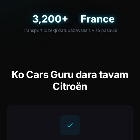
3,200+
France
Transportlīdzekļi datubāzē
Valstis visā pasaulē
Ko Cars Guru dara tavam
Citroën