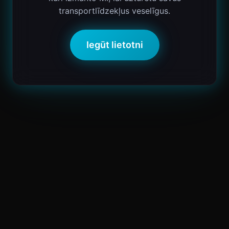
transportlīdzekļus veselīgus.
Iegūt lietotni