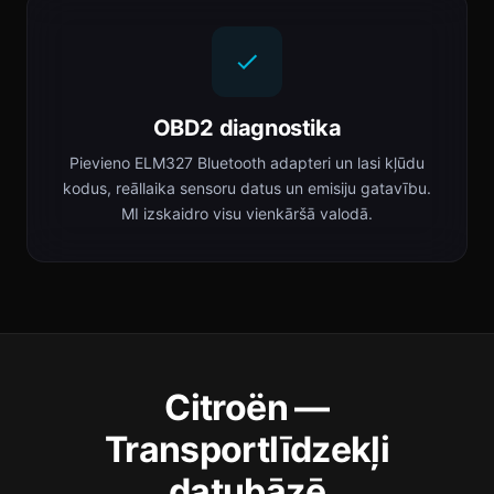
OBD2 diagnostika
Pievieno ELM327 Bluetooth adapteri un lasi kļūdu
kodus, reāllaika sensoru datus un emisiju gatavību.
MI izskaidro visu vienkāršā valodā.
Citroën —
Transportlīdzekļi
datubāzē