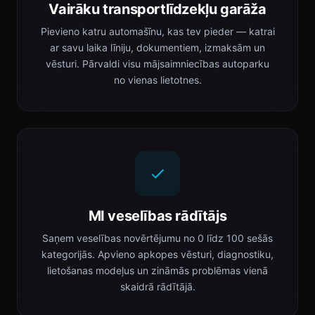
Vairāku transportlīdzekļu garāža
Pievieno katru automašīnu, kas tev pieder — katrai
ar savu laika līniju, dokumentiem, izmaksām un
vēsturi. Pārvaldi visu mājsaimniecības autoparku
no vienas lietotnes.
MI veselības rādītājs
Saņem veselības novērtējumu no 0 līdz 100 sešās
kategorijās. Apvieno apkopes vēsturi, diagnostiku,
lietošanas modeļus un zināmās problēmas vienā
skaidrā rādītājā.