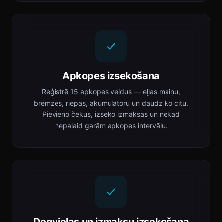
Apkopes izsekošana
Reģistrē 15 apkopes veidus — eļļas maiņu,
bremzes, riepas, akumulatoru un daudz ko citu.
Pievieno čekus, izseko izmaksas un nekad
nepalaid garām apkopes intervālu.
Degvielas un izmaksu izsekošana