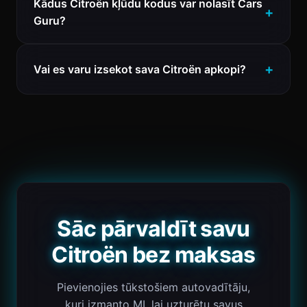
Kādus Citroën kļūdu kodus var nolasīt Cars
Guru?
Vai es varu izsekot sava Citroën apkopi?
Sāc pārvaldīt savu
Citroën bez maksas
Pievienojies tūkstošiem autovadītāju,
kuri izmanto MI, lai uzturētu savus