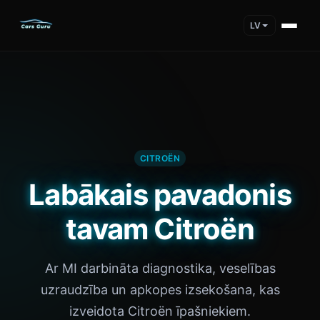
LV
CITROËN
Labākais pavadonis
tavam Citroën
Ar MI darbināta diagnostika, veselības
uzraudzība un apkopes izsekošana, kas
izveidota Citroën īpašniekiem.