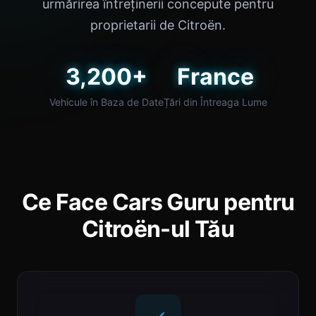
urmărirea întreținerii concepute pentru
proprietarii de Citroën.
3,200+
France
Vehicule în Baza de Date
Țări din Întreaga Lume
Ce Face Cars Guru pentru
Citroën-ul Tău