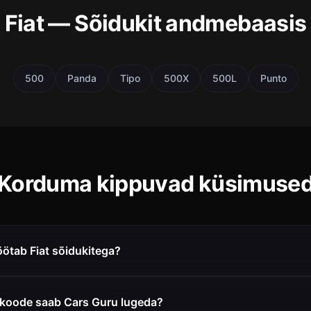
Fiat — Sõidukit andmebaasis
500
Panda
Tipo
500X
500L
Punto
Korduma kippuvad küsimuse
ötab Fiat sõidukitega?
eakoode saab Cars Guru lugeda?