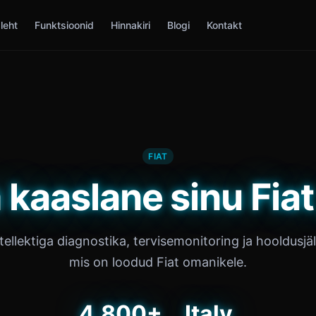
leht
Funktsioonid
Hinnakiri
Blogi
Kontakt
FIAT
 kaaslane sinu Fiat
tellektiga diagnostika, tervisemonitoring ja hooldusjä
mis on loodud Fiat omanikele.
4,800+
Italy