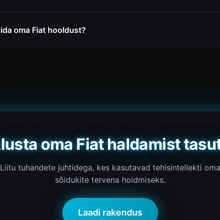
gida oma Fiat hooldust?
lusta oma Fiat haldamist tasu
Liitu tuhandete juhtidega, kes kasutavad tehisintellekti om
sõidukite tervena hoidmiseks.
Laadi rakendus