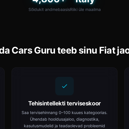
Sõidukit andmebaasis
Riiki üle maailma
da Cars Guru teeb sinu Fiat ja
Tehisintellekti terviseskoor
Saa tervisehinnang 0–100 kuues kategoorias.
Ühendab hooldusajaloo, diagnostika,
kasutusmudelid ja teadaolevad probleemid