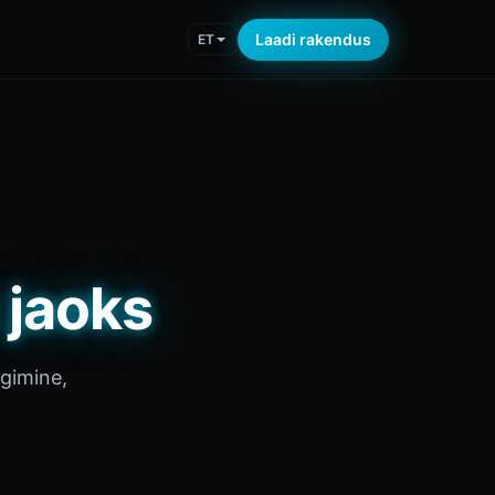
Laadi rakendus
ET
 jaoks
lgimine,