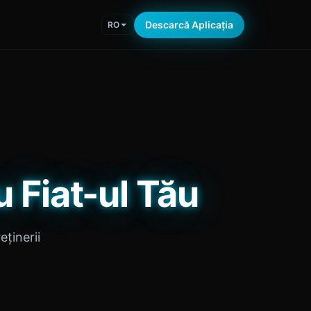
Descarcă Aplicația
RO
 Fiat-ul Tău
eținerii