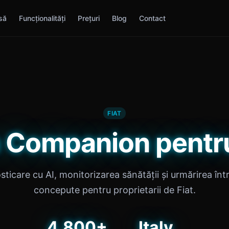
să
Funcționalități
Prețuri
Blog
Contact
FIAT
 Companion pentru
ticare cu AI, monitorizarea sănătății și urmărirea într
concepute pentru proprietarii de Fiat.
4,800+
Italy