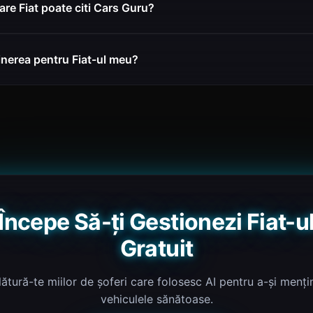
are Fiat poate citi Cars Guru?
ținerea pentru Fiat-ul meu?
Începe Să-ți Gestionezi Fiat-u
Gratuit
lătură-te miilor de șoferi care folosesc AI pentru a-și menți
vehiculele sănătoase.