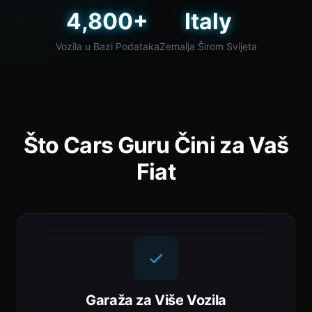
4,800+
Italy
Vozila u Bazi Podataka
Zemalja Širom Svijeta
Što Cars Guru Čini za Vaš
Fiat
Garaža za Više Vozila