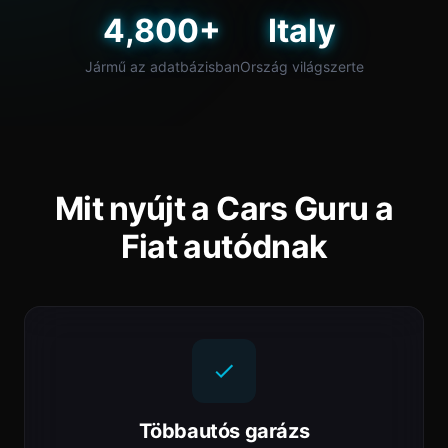
4,800+
Italy
Jármű az adatbázisban
Ország világszerte
Mit nyújt a Cars Guru a
Fiat autódnak
Többautós garázs