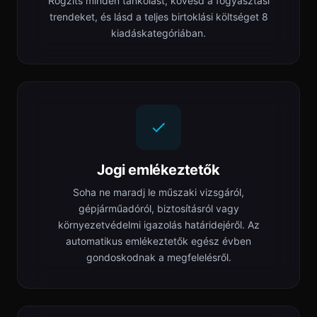
Rögzíts minden tankolást, kövesd a fogyasztási
trendeket, és lásd a teljes birtoklási költséget 8
kiadáskategóriában.
Jogi emlékeztetők
Soha ne maradj le műszaki vizsgáról,
gépjárműadóról, biztosításról vagy
környezetvédelmi igazolás határidejéről. Az
automatikus emlékeztetők egész évben
gondoskodnak a megfelelésről.