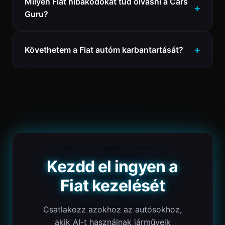
Milyen Fiat hibakódokat tud olvasni a Cars
Guru?
Követhetem a Fiat autóm karbantartását?
Kezdd el ingyen a
Fiat kezelését
Csatlakozz azokhoz az autósokhoz,
akik AI-t használnak járműveik