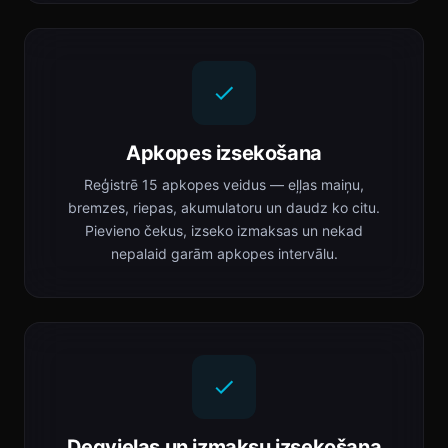
Apkopes izsekošana
Reģistrē 15 apkopes veidus — eļļas maiņu,
bremzes, riepas, akumulatoru un daudz ko citu.
Pievieno čekus, izseko izmaksas un nekad
nepalaid garām apkopes intervālu.
Degvielas un izmaksu izsekošana