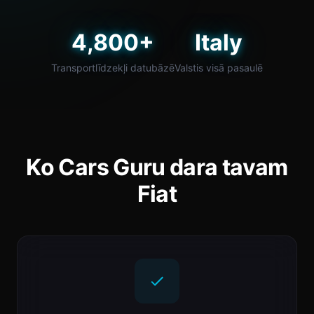
4,800+
Italy
Transportlīdzekļi datubāzē
Valstis visā pasaulē
Ko Cars Guru dara tavam
Fiat