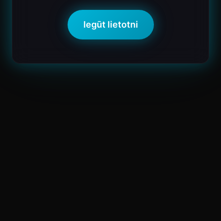
Iegūt lietotni