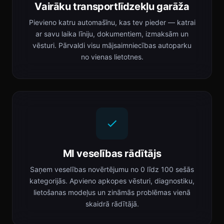
Vairāku transportlīdzekļu garāža
Pievieno katru automašīnu, kas tev pieder — katrai
ar savu laika līniju, dokumentiem, izmaksām un
vēsturi. Pārvaldi visu mājsaimniecības autoparku
no vienas lietotnes.
MI veselības rādītājs
Saņem veselības novērtējumu no 0 līdz 100 sešās
kategorijās. Apvieno apkopes vēsturi, diagnostiku,
lietošanas modeļus un zināmās problēmas vienā
skaidrā rādītājā.