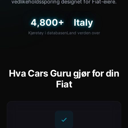
vedlikeholdssporing designet for Fiat-eiere.
4,800+
Italy
Kjøretøy i databasen
Land verden over
Hva Cars Guru gjør for din
Fiat