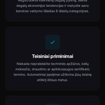
Registruokite kiekvieną degalų pylimą, sekite
degalų ekonomijos tendencijas ir matysite savo
bendras valdymo išlaidas 8 išlaidų kategorijose.
Teisiniai priminimai
Niekada nepraleiskite techninės apžiūros, kelių
mokesčio, draudimo ar aplinkosaugos sertifikato
termino. Automatiniai įspėjimai užtikrina jūsų teisinę
atitiktį ištisus metus.