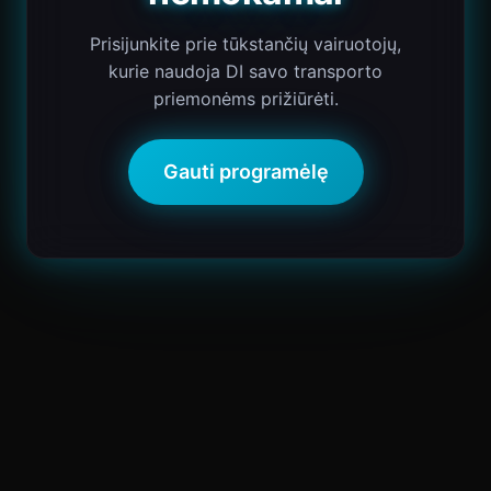
Prisijunkite prie tūkstančių vairuotojų,
kurie naudoja DI savo transporto
priemonėms prižiūrėti.
Gauti programėlę