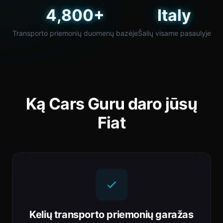
4,800+
Italy
Transporto priemonių duomenų bazėje
Šalių visame pasaulyje
Ką Cars Guru daro jūsų
Fiat
Kelių transporto priemonių garažas