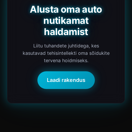
Alusta oma auto
nutikamat
haldamist
Liitu tuhandete juhtidega, kes
kasutavad tehisintellekti oma sõidukite
tervena hoidmiseks.
Laadi rakendus