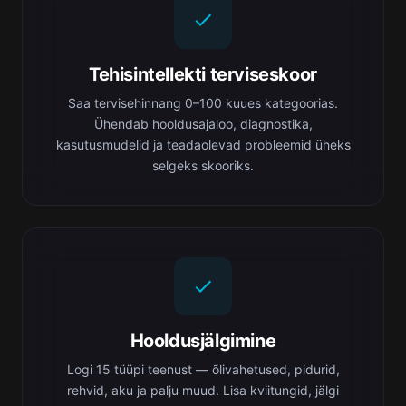
Tehisintellekti terviseskoor
Saa tervisehinnang 0–100 kuues kategoorias.
Ühendab hooldusajaloo, diagnostika,
kasutusmudelid ja teadaolevad probleemid üheks
selgeks skooriks.
Hooldusjälgimine
Logi 15 tüüpi teenust — õlivahetused, pidurid,
rehvid, aku ja palju muud. Lisa kviitungid, jälgi