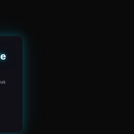
de
sus