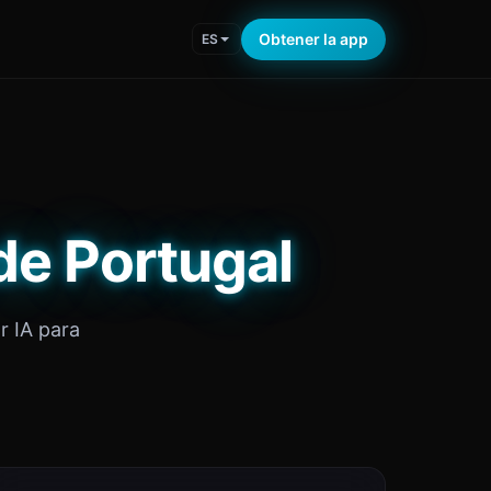
Obtener la app
ES
de Portugal
r IA para