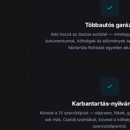
Többautós gará
Add hozzá az összes autódat — mindegyi
dokumentumok, költségek és előzmények tart
háztartási flottádat egyetlen al
Karbantartás-nyilván
Kövesd a 15 szervíztípust — olajcsere, fékek,
sok más. Csatolj számlákat, kövesd a költsé
szervizidőpontról.