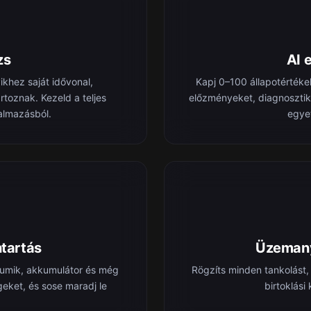
zs
AI 
khez saját idővonal,
Kapj 0–100 állapotértéke
oznak. Kezeld a teljes
előzményeket, diagnosztik
kalmazásból.
egye
tartás
Üzemany
 gumik, akkumulátor és még
Rögzíts minden tankolást, 
geket, és sose maradj le
birtoklási