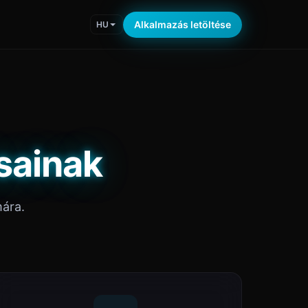
Alkalmazás letöltése
HU
sainak
mára.