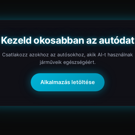
Kezeld okosabban az autódat
Csatlakozz azokhoz az autósokhoz, akik AI-t használnak
járműveik egészségéért.
Alkalmazás letöltése