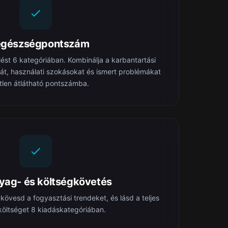
egészségpontszám
lést 6 kategóriában. Kombinálja a karbantartási
át, használati szokásokat és ismert problémákat
tlen átlátható pontszámba.
ag- és költségkövetés
kövesd a fogyasztási trendeket, és lásd a teljes
 költséget 8 kiadáskategóriában.