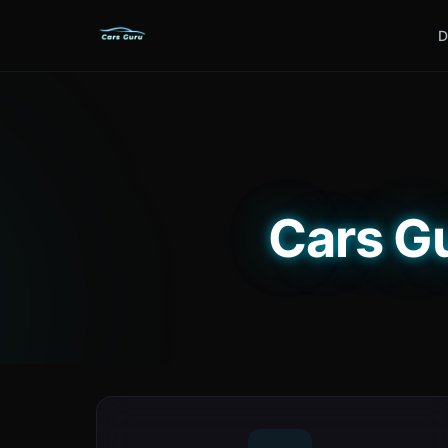
D
Cars Gu