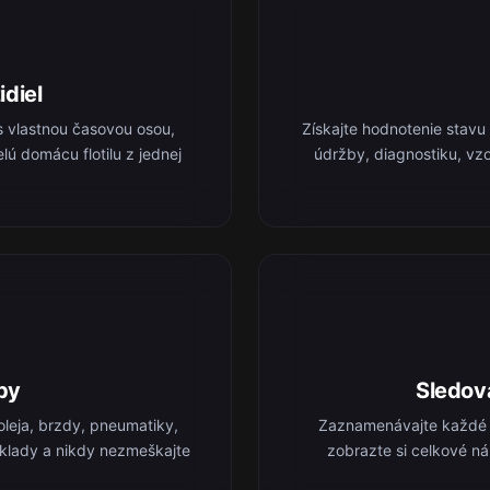
idiel
s vlastnou časovou osou,
Získajte hodnotenie stavu
lú domácu flotilu z jednej
údržby, diagnostiku, vz
by
Sledov
leja, brzdy, pneumatiky,
Zaznamenávajte každé t
náklady a nikdy nezmeškajte
zobrazte si celkové ná