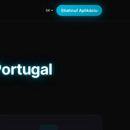
Stiahnuť Aplikáciu
SK
Portugal