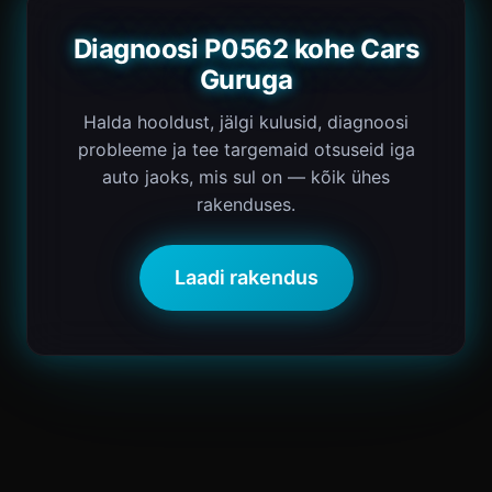
Diagnoosi P0562 kohe Cars
Guruga
Halda hooldust, jälgi kulusid, diagnoosi
probleeme ja tee targemaid otsuseid iga
auto jaoks, mis sul on — kõik ühes
rakenduses.
Laadi rakendus