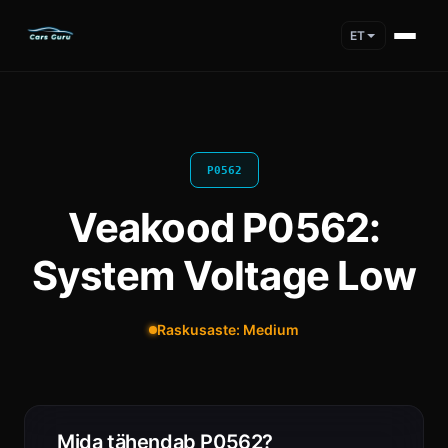
ET
P0562
Veakood P0562:
System Voltage Low
Raskusaste: Medium
Mida tähendab P0562?