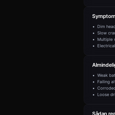
Symptom
Dim head
Slow cra
Multiple 
Electrica
Almindeli
Weak bat
Failing a
Corroded
Loose dr
Sådan re