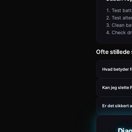
Test batt
Test alte
Clean ba
Check dr
Ofte stilled
Hvad betyder 
Kan jeg slett
Er det sikkert
Diag