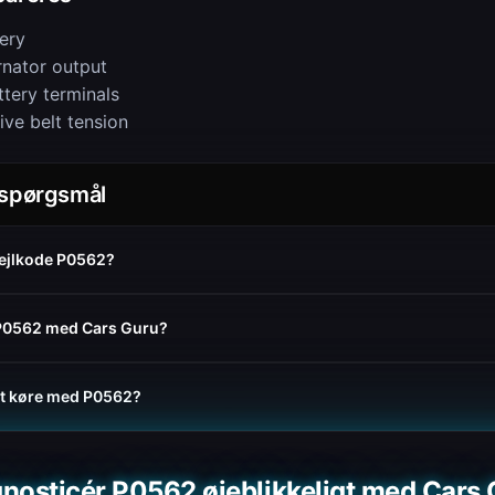
ery
rnator output
ttery terminals
ive belt tension
e spørgsmål
fejlkode P0562?
e P0562 med Cars Guru?
 at køre med P0562?
nosticér P0562 øjeblikkeligt med Cars