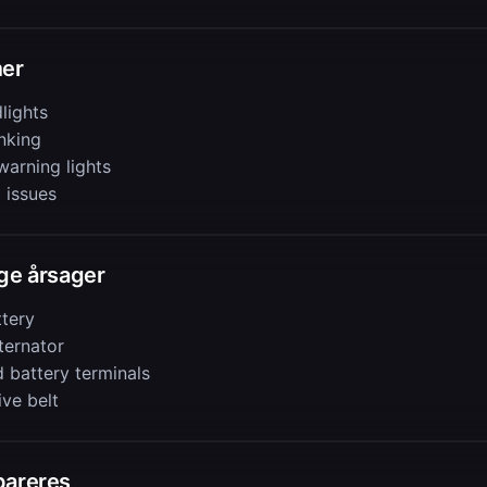
er
lights
nking
warning lights
l issues
ge årsager
tery
lternator
 battery terminals
ive belt
pareres