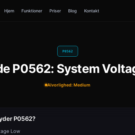
Hjem
Funktioner
Priser
Blog
Kontakt
P0562
de P0562: System Volt
Alvorlighed: Medium
yder P0562?
tage Low