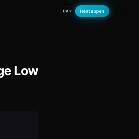
Hent appen
DA
age Low